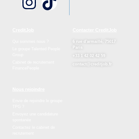
CreditJob
Contacter CreditJob
Qui sommes nous ?
6 rue d'armaillé, 75017
Paris
Le groupe Talented People
Group
+33 1 42 02 42 59
Cabinet de recrutement
contact@creditjob.fr
FinancePeople
Nous rejoindre
Envie de rejoindre le groupe
TPG ?
Envoyez une candidature
spontanée
Contactez le cabinet de
recrutement