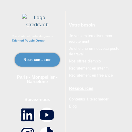
Votre besoin
Je veux externaliser mon
CreditJob fait partie du groupe:
Talented People Group
.
recrutement
Je cherche un nouveau poste
de travail
Nous contacter
Nos offres d'emploi
Recrutement en intérim
Recrutement en freelance
Paris - Montpellier -
Barcelone
Ressources
Contenus à télecharger
Suivez-nous
Blog