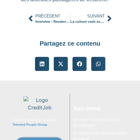
PRÉCÉDENT
SUIVANT
Interview : Revalorisons le métier de Chargé de Recouvrement
La culture cash est l’affaire de tous !
Partagez ce contenu
Votre besoin
Je veux externaliser mon
CreditJob fait partie du groupe:
Talented People Group
.
recrutement
Je cherche un nouveau poste
de travail