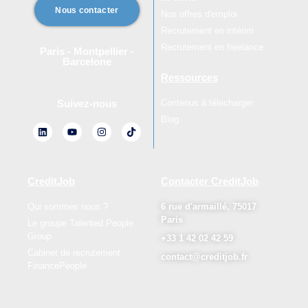
Nous contacter
Nos offres d'emploi
Recrutement en intérim
Recrutement en freelance
Paris - Montpellier -
Barcelone
Ressources
Contenus à télecharger
Suivez-nous
Blog
CreditJob
Contacter CreditJob
Qui sommes nous ?
6 rue d'armaillé, 75017
Paris
Le groupe Talented People
Group
+33 1 42 02 42 59
Cabinet de recrutement
contact@creditjob.fr
FinancePeople