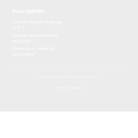
Nous rejoindre
Envie de rejoindre le groupe
TPG ?
Envoyez une candidature
spontanée
Contactez le cabinet de
recrutement
© CreditJob 2025. Tous les droits réservés.
Mentions légales