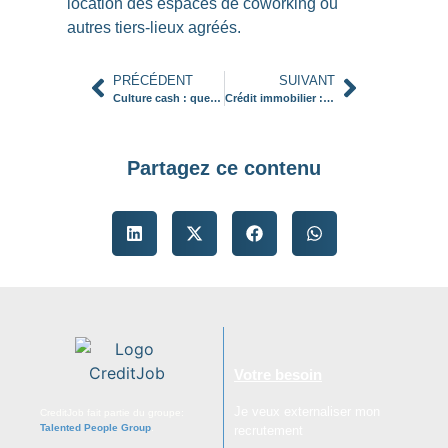
location des espaces de coworking ou
autres tiers-lieux agréés.
PRÉCÉDENT
SUIVANT
Culture cash : quel rôle pour le trésorier d’entreprise ?
Crédit immobilier : emprunter en 2023
Partagez ce contenu
Votre besoin
Je veux externaliser mon
CreditJob fait partie du groupe:
Talented People Group
.
recrutement