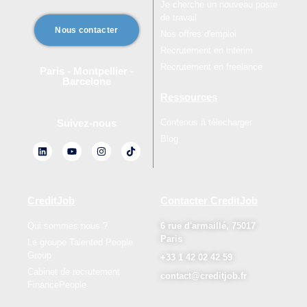
Je cherche un nouveau poste
de travail
Nous contacter
Nos offres d'emploi
Recrutement en intérim
Recrutement en freelance
Paris - Montpellier -
Barcelone
Ressources
Contenus à télecharger
Suivez-nous
Blog
CreditJob
Contacter CreditJob
Qui sommes nous ?
6 rue d'armaillé, 75017
Paris
Le groupe Talented People
Group
+33 1 42 02 42 59
Cabinet de recrutement
contact@creditjob.fr
FinancePeople