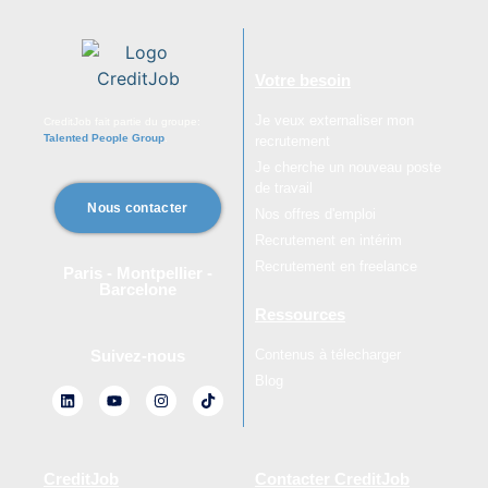
Votre besoin
Je veux externaliser mon
CreditJob fait partie du groupe:
Talented People Group
.
recrutement
Je cherche un nouveau poste
de travail
Nous contacter
Nos offres d'emploi
Recrutement en intérim
Recrutement en freelance
Paris - Montpellier -
Barcelone
Ressources
Contenus à télecharger
Suivez-nous
Blog
CreditJob
Contacter CreditJob