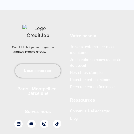
Votre besoin
Je veux externaliser mon
CreditJob fait partie du groupe:
Talented People Group
.
recrutement
Je cherche un nouveau poste
de travail
Nous contacter
Nos offres d'emploi
Recrutement en intérim
Recrutement en freelance
Paris - Montpellier -
Barcelone
Ressources
Contenus à télecharger
Suivez-nous
Blog