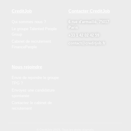
CreditJob
Contacter CreditJob
Qui sommes nous ?
6 rue d'armaillé, 75017
Paris
Le groupe Talented People
Group
+33 1 42 02 42 59
Cabinet de recrutement
contact@creditjob.fr
FinancePeople
Nous rejoindre
Envie de rejoindre le groupe
TPG ?
Envoyez une candidature
spontanée
Contactez le cabinet de
recrutement
© CreditJob 2025. Tous les droits réservés.