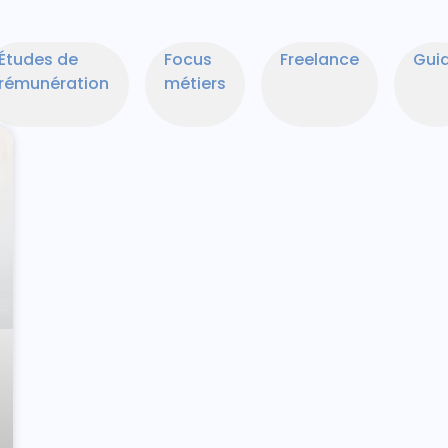
Études de
Focus
Freelance
Gui
rémunération
métiers