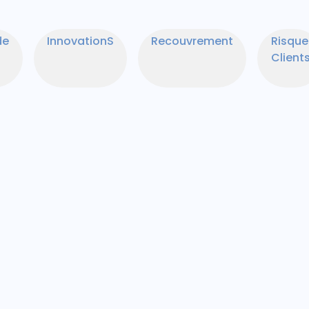
de
InnovationS
Recouvrement
Risque
Client