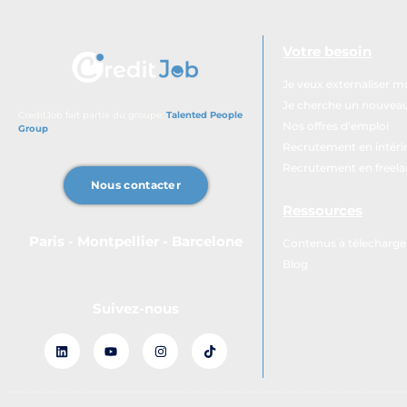
Votre besoin
Je veux externaliser 
Je cherche un nouveau 
CreditJob fait partie du groupe:
Talented People
Nos offres d'emploi
Group
.
Recrutement en intér
Recrutement en freel
Nous contacter
Ressources
Paris - Montpellier - Barcelone
Contenus à télecharge
Blog
Suivez-nous