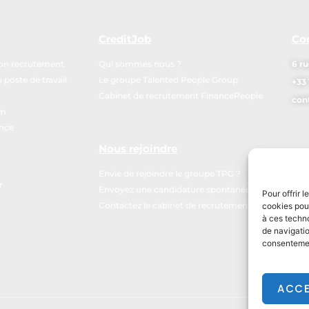
CreditJob
Co
mon recrutement
Qui sommes nous ?
6 ru
poste de travail
Le groupe Talented People Group
+33 
Cabinet de recrutement FinancePeople
con
im
ance
Nous rejoindre
Envie de rejoindre le groupe TPG ?
r
Envoyez une candidature spontanée
Pour offrir 
Contactez le cabinet de recrutement
cookies pour
à ces techn
de navigatio
consentement
ACCE