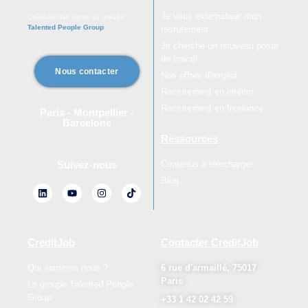
Je veux externaliser mon
CreditJob fait partie du groupe:
Talented People Group
.
recrutement
Je cherche un nouveau poste
de travail
Nous contacter
Nos offres d'emploi
Recrutement en intérim
Recrutement en freelance
Paris - Montpellier -
Barcelone
Ressources
Contenus à télecharger
Suivez-nous
Blog
CreditJob
Contacter CreditJob
Qui sommes nous ?
6 rue d'armaillé, 75017
Paris
Le groupe Talented People
Group
+33 1 42 02 42 59