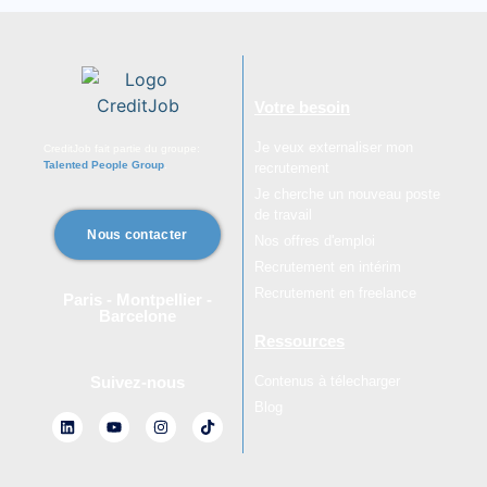
Votre besoin
Je veux externaliser mon
CreditJob fait partie du groupe:
Talented People Group
.
recrutement
Je cherche un nouveau poste
de travail
Nous contacter
Nos offres d'emploi
Recrutement en intérim
Recrutement en freelance
Paris - Montpellier -
Barcelone
Ressources
Contenus à télecharger
Suivez-nous
Blog