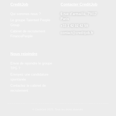
CreditJob
Contacter CreditJob
Qui sommes nous ?
6 rue d'armaillé, 75017
Paris
Le groupe Talented People
Group
+33 1 42 02 42 59
Cabinet de recrutement
contact@creditjob.fr
FinancePeople
Nous rejoindre
Envie de rejoindre le groupe
TPG ?
Envoyez une candidature
spontanée
Contactez le cabinet de
recrutement
© CreditJob 2025. Tous les droits réservés.