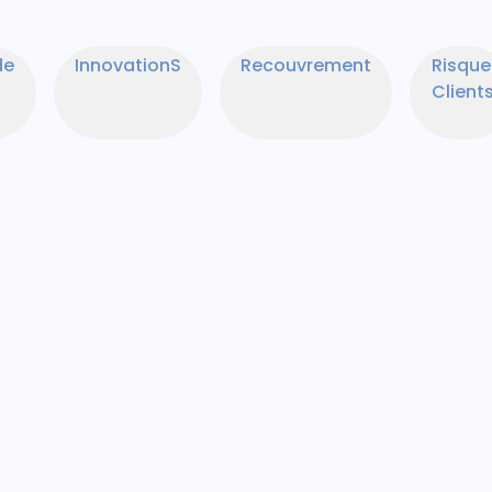
de
InnovationS
Recouvrement
Risque
Client