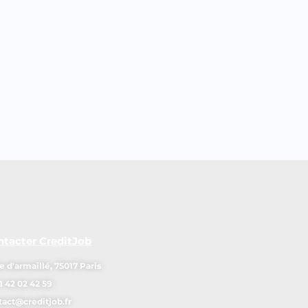
ntacter CreditJob
e d'armaillé, 75017 Paris
1 42 02 42 59
tact@creditjob.fr