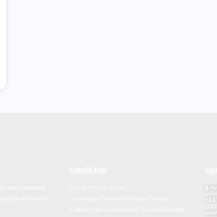
CreditJob
Co
mon recrutement
Qui sommes nous ?
6 ru
poste de travail
Le groupe Talented People Group
+33 
Cabinet de recrutement FinancePeople
con