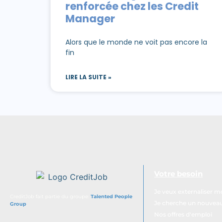
renforcée chez les Credit
Manager
Alors que le monde ne voit pas encore la
fin
LIRE LA SUITE »
Votre besoin
Je veux externaliser 
CreditJob fait partie du groupe:
Talented People
Je cherche un nouveau 
Group
.
Nos offres d'emploi