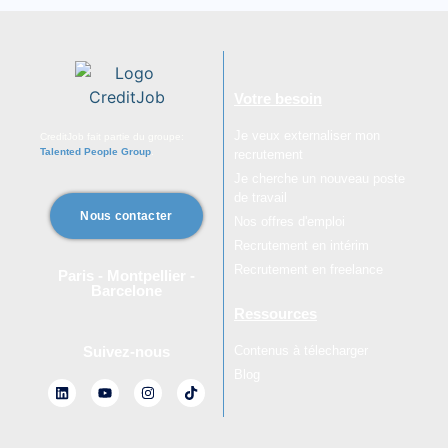
Votre besoin
Je veux externaliser mon
CreditJob fait partie du groupe:
Talented People Group
.
recrutement
Je cherche un nouveau poste
de travail
Nous contacter
Nos offres d'emploi
Recrutement en intérim
Recrutement en freelance
Paris - Montpellier -
Barcelone
Ressources
Contenus à télecharger
Suivez-nous
Blog