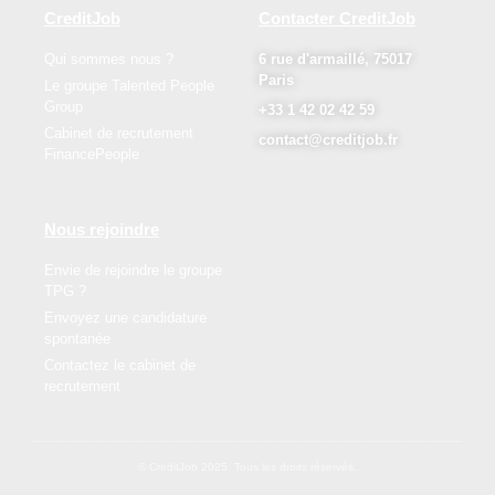
CreditJob
Contacter CreditJob
Qui sommes nous ?
6 rue d'armaillé, 75017
Paris
Le groupe Talented People
Group
+33 1 42 02 42 59
Cabinet de recrutement
contact@creditjob.fr
FinancePeople
Nous rejoindre
Envie de rejoindre le groupe
TPG ?
Envoyez une candidature
spontanée
Contactez le cabinet de
recrutement
© CreditJob 2025. Tous les droits réservés.