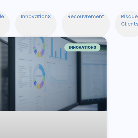
de
InnovationS
Recouvrement
Risque
Client
INNOVATIONS