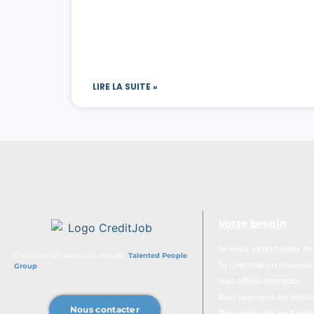
LIRE LA SUITE »
Votre besoin
Je veux externaliser 
CreditJob fait partie du groupe:
Talented People
Je cherche un nouveau 
Group
.
Nos offres d'emploi
Recrutement en intér
Nous contacter
Recrutement en freel