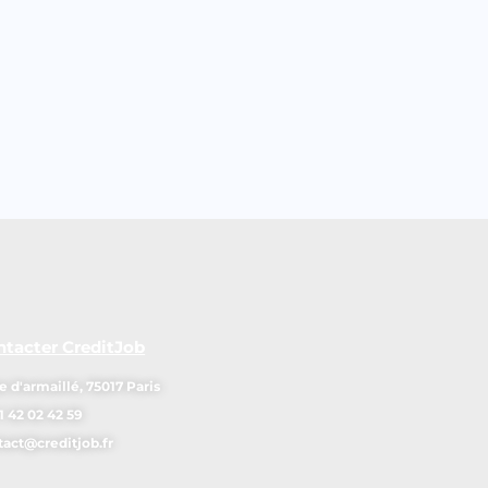
ntacter CreditJob
e d'armaillé, 75017 Paris
1 42 02 42 59
tact@creditjob.fr