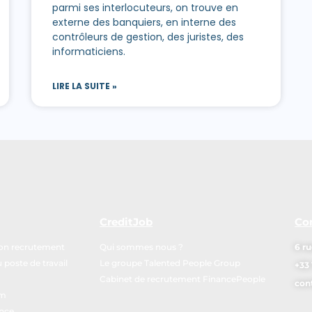
parmi ses interlocuteurs, on trouve en
externe des banquiers, en interne des
contrôleurs de gestion, des juristes, des
informaticiens.
LIRE LA SUITE »
CreditJob
Co
mon recrutement
Qui sommes nous ?
6 ru
poste de travail
Le groupe Talented People Group
+33 
Cabinet de recrutement FinancePeople
con
im
ance