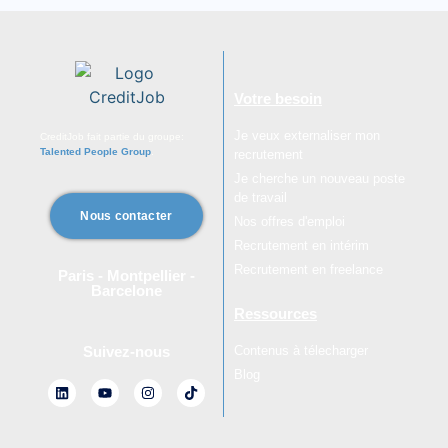
Votre besoin
Je veux externaliser mon
CreditJob fait partie du groupe:
Talented People Group
.
recrutement
Je cherche un nouveau poste
de travail
Nous contacter
Nos offres d'emploi
Recrutement en intérim
Recrutement en freelance
Paris - Montpellier -
Barcelone
Ressources
Contenus à télecharger
Suivez-nous
Blog