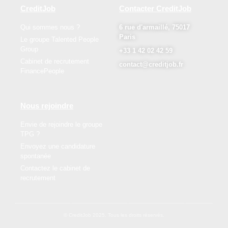
CreditJob
Contacter CreditJob
Qui sommes nous ?
6 rue d'armaillé, 75017
Paris
Le groupe Talented People
Group
+33 1 42 02 42 59
Cabinet de recrutement
contact@creditjob.fr
FinancePeople
Nous rejoindre
Envie de rejoindre le groupe
TPG ?
Envoyez une candidature
spontanée
Contactez le cabinet de
recrutement
© CreditJob 2025. Tous les droits réservés.