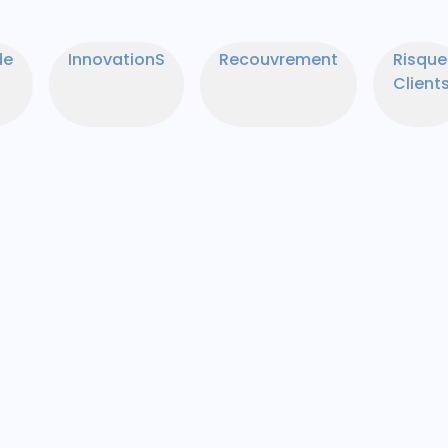
de
InnovationS
Recouvrement
Risque
Client