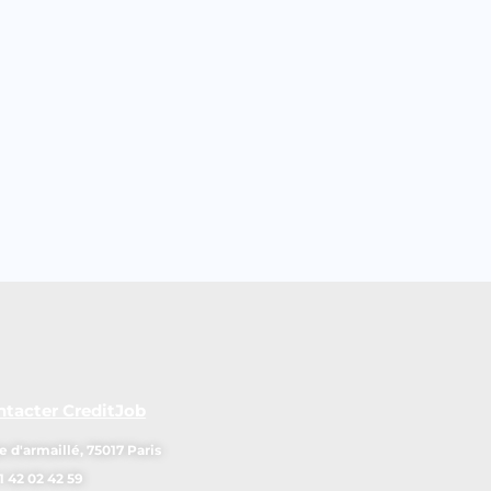
ntacter CreditJob
e d'armaillé, 75017 Paris
1 42 02 42 59