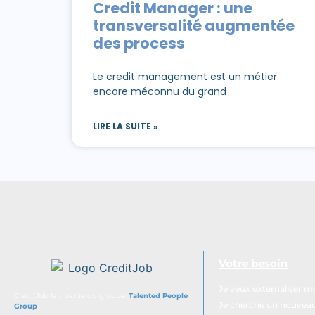
Credit Manager : une
transversalité augmentée
des process
Le credit management est un métier
encore méconnu du grand
LIRE LA SUITE »
Votre besoin
Je veux externaliser 
CreditJob fait partie du groupe:
Talented People
Je cherche un nouveau 
Group
.