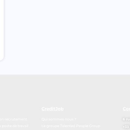
CreditJob
Co
mon recrutement
Qui sommes nous ?
6 ru
poste de travail
Le groupe Talented People Group
+33 