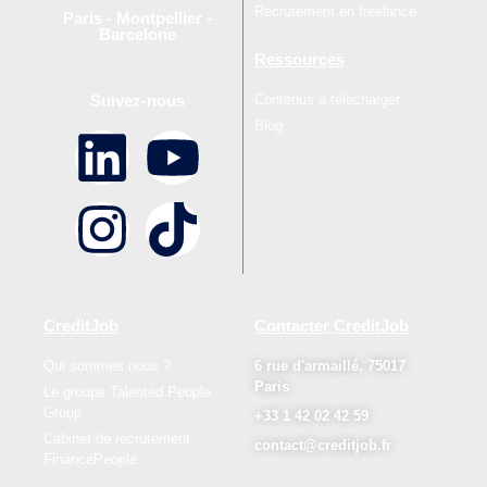
Recrutement en freelance
Paris - Montpellier -
Barcelone
Ressources
Contenus à télecharger
Suivez-nous
Blog
CreditJob
Contacter CreditJob
Qui sommes nous ?
6 rue d'armaillé, 75017
Paris
Le groupe Talented People
Group
+33 1 42 02 42 59
Cabinet de recrutement
contact@creditjob.fr
FinancePeople